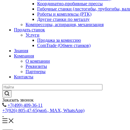
Координатно-пробивные прессы
Гибочные станки (листогибы, трубогибы, вал
Роботы и комплексы (РТК)
Другие станки по металлу
Компрессоры, аспирация, механизация
Продать станок
Услуги
Продажа за комиссию
ComTrade (Обмен станков)
Знания
Компания
О компании
Реквизиты
Партнеры
Контакты
Заказать звонок
+7(499) 409-36-11
+7(926) 805-47-65
(моб., MAX, WhatsApp)