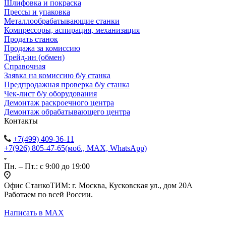
Шлифовка и покраска
Прессы и упаковка
Металлообрабатывающие станки
Компрессоры, аспирация, механизация
Продать станок
Продажа за комиссию
Трейд-ин (обмен)
Справочная
Заявка на комиссию б/у станка
Предпродажная проверка б/у станка
Чек-лист б/у оборудования
Демонтаж раскроечного центра
Демонтаж обрабатывающего центра
Контакты
+7(499) 409-36-11
+7(926) 805-47-65
(моб., MAX, WhatsApp)
Пн. – Пт.: с 9:00 до 19:00
Офис СтанкоТИМ: г. Москва, Кусковская ул., дом 20А
Работаем по всей России.
Написать в MAX