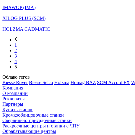
IMAWOP (IMA)
XILOG PLUS (SCM)
HOLZMA CADMATIC
1
2
3
4
5
Облако тегов
Biesse Rover
Biesse Selco
Holzma
Homag BAZ
SCM Accord FX
W
Компания
О компании
Реквизиты
Партнеры
Купить станок
Кромкооблицовочные станки
Сверлильно-присадочные станки
Раскроечные центры и станки с ЧПУ
Обрабатывающие центры