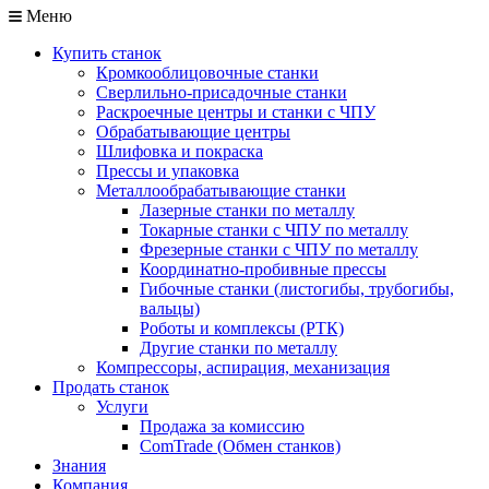
Меню
Купить станок
Кромкооблицовочные станки
Сверлильно-присадочные станки
Раскроечные центры и станки с ЧПУ
Обрабатывающие центры
Шлифовка и покраска
Прессы и упаковка
Металлообрабатывающие станки
Лазерные станки по металлу
Токарные станки с ЧПУ по металлу
Фрезерные станки с ЧПУ по металлу
Координатно-пробивные прессы
Гибочные станки (листогибы, трубогибы,
вальцы)
Роботы и комплексы (РТК)
Другие станки по металлу
Компрессоры, аспирация, механизация
Продать станок
Услуги
Продажа за комиссию
ComTrade (Обмен станков)
Знания
Компания