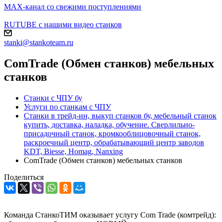
MAX-канал со свежими поступлениями
RUTUBE с нашими видео станков
stanki@stankoteam.ru
ComTrade (Обмен станков) мебельных
станков
Станки с ЧПУ бу
Услуги по станкам с ЧПУ
Станки в трейд-ин, выкуп станков бу, мебельный станок
купить, доставка, наладка, обучение. Сверлильно-
присадочный станок, кромкооблицовочный станок,
раскроечный центр, обрабатывающий центр заводов
KDT, Biesse, Homag, Nanxing
ComTrade (Обмен станков) мебельных станков
Поделиться
Команда СтанкоТИМ оказывает услугу Com Trade (комтрейд):