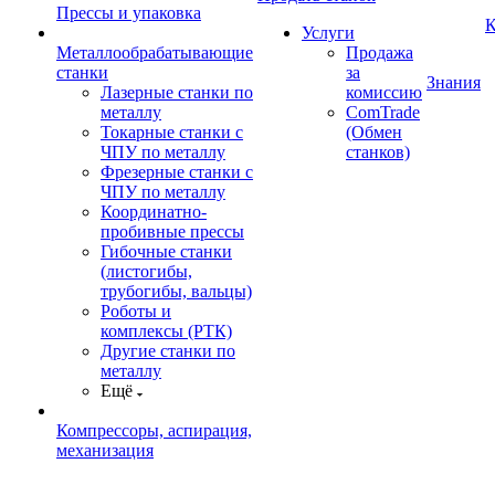
Прессы и упаковка
К
Услуги
Металлообрабатывающие
Продажа
станки
за
Знания
Лазерные станки по
комиссию
металлу
ComTrade
Токарные станки с
(Обмен
ЧПУ по металлу
станков)
Фрезерные станки с
ЧПУ по металлу
Координатно-
пробивные прессы
Гибочные станки
(листогибы,
трубогибы, вальцы)
Роботы и
комплексы (РТК)
Другие станки по
металлу
Ещё
Компрессоры, аспирация,
механизация