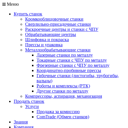
Меню
Купить станок
Кромкооблицовочные станки
Сверлильно-присадочные станки
Раскроечные центры и станки с ЧПУ
Обрабатывающие центры
Шлифовка и покраска
Прессы и упаковка
Металлообрабатывающие станки
Лазерные станки по металлу
Токарные станки с ЧПУ по металлу
Фрезерные станки с ЧПУ по металлу
Координатно-пробивные прессы
Гибочные станки (листогибы, трубогибы,
вальцы)
Роботы и комплексы (РТК)
Другие станки по металлу
Компрессоры, аспирация, механизация
Продать станок
Услуги
Продажа за комиссию
ComTrade (Обмен станков)
Знания
Компания