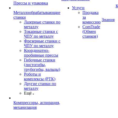
Прессы и упаковка
К
Услуги
Металлообрабатывающие
Продажа
станки
за
Знания
Лазерные станки по
комиссию
металлу
ComTrade
Токарные станки с
(Обмен
ЧПУ по металлу
станков)
Фрезерные станки с
ЧПУ по металлу
Координатно-
пробивные прессы
Гибочные станки
(листогибы,
трубогибы, вальцы)
Роботы и
комплексы (РТК)
Другие станки по
металлу
Ещё
Компрессоры, аспирация,
механизация