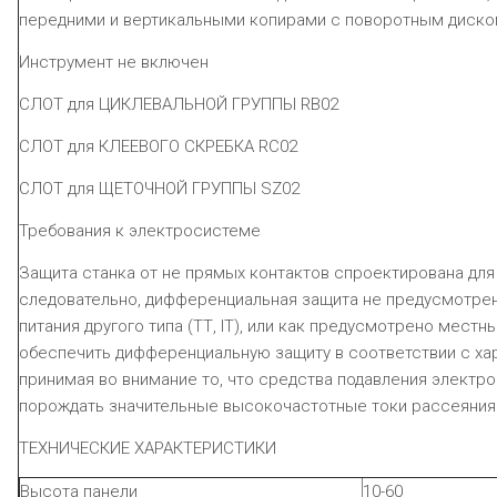
передними и вертикальными копирами с поворотным диско
Инструмент не включен
СЛОТ для ЦИКЛЕВАЛЬНОЙ ГРУППЫ
RB
02
СЛОТ для КЛЕЕВОГО СКРЕБКА
RC
02
СЛОТ для ЩЕТОЧНОЙ ГРУППЫ
SZ
02
Требования к электросистеме
Защита станка от не прямых контактов спроектирована для
следовательно, дифференциальная защита не предусмотрен
питания другого типа (
TT
,
IT
), или как предусмотрено местн
обеспечить дифференциальную защиту в соответствии с ха
принимая во внимание то, что средства подавления электр
порождать значительные высокочастотные токи рассеяния
ТЕХНИЧЕСКИЕ ХАРАКТЕРИСТИКИ
Высота панели
10-60