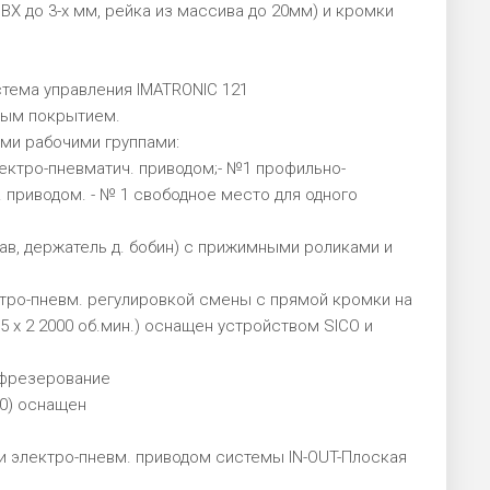
ВХ до 3-х мм, рейка из массива до 20мм) и кромки
тема управления IMATRONIC 121
овым покрытием.
ми рабочими группами:
электро-пневматич. приводом;- №1 профильно-
. приводом. - № 1 свободное место для одного
лав, держатель д. бобин) с прижимными роликами и
электро-пневм. регулировкой смены с прямой кромки на
5 x 2 2000 об.мин.) оснащен устройством SICO и
 фрезерование
00) оснащен
и электро-пневм. приводом системы IN-OUT-Плоская