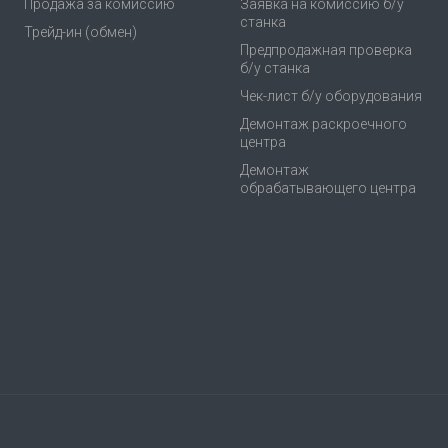
Продажа за комиссию
Заявка на комиссию б/у
станка
Трейд-ин (обмен)
Предпродажная проверка
б/у станка
Чек-лист б/у оборудования
Демонтаж раскроечного
центра
Демонтаж
обрабатывающего центра