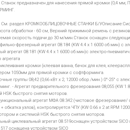
Cтанок предназначен для нанесения прямой кромки (0,4 мм, П
РМИНГ.
 См. раздел
КРОМКООБЛИЦОВОЧНЫЕ СТАНКИ Б/У
Описание:
Сис
ысота обработки - 60 см, Верхний прижимной ремень с резин
уемая скорость подачи до 30 м/мин.Станок оснащен следующи
фильно-фрезерный агрегат 08.184 (KW 4.4 x 1 6000 об.мин) с 
й агрегат 08.181 (KW 4.4 x 1 6000 об.мин)с электро-пневматич
 агрегата
риклеивания кромки (клеевая ванна, бачок для клея, клеерасп
ером 1050мм для прямой кромки с софтформинга.
очные группы 08,42 (0,66 кВт x 2, 12000 обор./мин.) 0°-25° с 
инг. - Агрегат предварительного фрезерования 08,055 (KW 1.8
й HSK быстрого снятия моторов.
функциональный агрегат МФА 08.342 (чистовое фрезерование/
+ обкатка узлов), контролируется ЧПУ (KW 0.66 x 2 at RPM 120
отором и системой HSK быстрого снятия моторов.
льный циклевальный агрегат 08.519оснащен устройством SICO 
8.517 оснащена устройством SICO