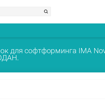
к для софтформинга IMA Novi
РОДАН.