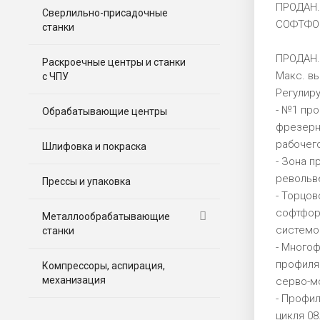
ПРОДАН. 
Сверлильно-присадочные
СОФТФО
станки
ПРОДАН.
Раскроечные центры и станки
Макс. в
с ЧПУ
Регулир
- №1 про
Обрабатывающие центры
фрезерны
рабочего
Шлифовка и покраска
- Зона п
револьв
Прессы и упаковка
- Торцов
софтформ
Металлообрабатывающие
системо
станки
- Много
профиля 
Компрессоры, аспирация,
механизация
серво-м
- Профи
цикля 0