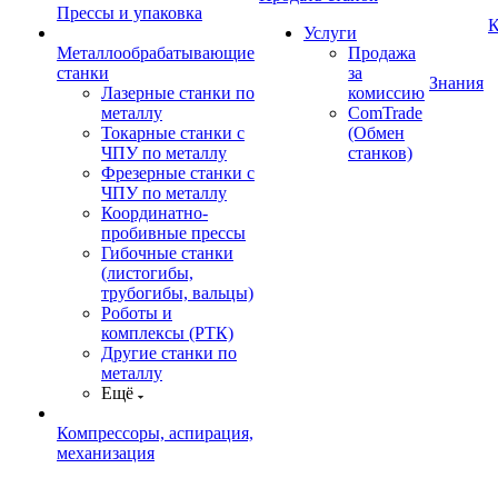
Прессы и упаковка
К
Услуги
Металлообрабатывающие
Продажа
станки
за
Знания
Лазерные станки по
комиссию
металлу
ComTrade
Токарные станки с
(Обмен
ЧПУ по металлу
станков)
Фрезерные станки с
ЧПУ по металлу
Координатно-
пробивные прессы
Гибочные станки
(листогибы,
трубогибы, вальцы)
Роботы и
комплексы (РТК)
Другие станки по
металлу
Ещё
Компрессоры, аспирация,
механизация