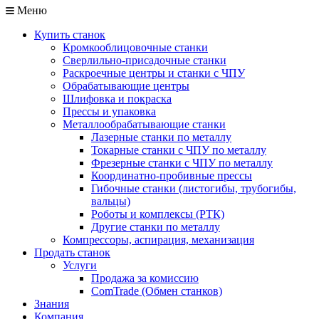
Меню
Купить станок
Кромкооблицовочные станки
Сверлильно-присадочные станки
Раскроечные центры и станки с ЧПУ
Обрабатывающие центры
Шлифовка и покраска
Прессы и упаковка
Металлообрабатывающие станки
Лазерные станки по металлу
Токарные станки с ЧПУ по металлу
Фрезерные станки с ЧПУ по металлу
Координатно-пробивные прессы
Гибочные станки (листогибы, трубогибы,
вальцы)
Роботы и комплексы (РТК)
Другие станки по металлу
Компрессоры, аспирация, механизация
Продать станок
Услуги
Продажа за комиссию
ComTrade (Обмен станков)
Знания
Компания