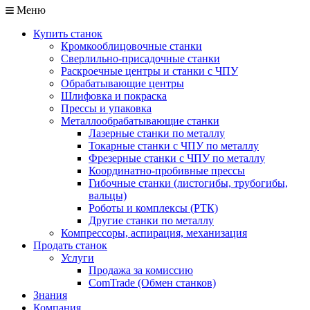
Меню
Купить станок
Кромкооблицовочные станки
Сверлильно-присадочные станки
Раскроечные центры и станки с ЧПУ
Обрабатывающие центры
Шлифовка и покраска
Прессы и упаковка
Металлообрабатывающие станки
Лазерные станки по металлу
Токарные станки с ЧПУ по металлу
Фрезерные станки с ЧПУ по металлу
Координатно-пробивные прессы
Гибочные станки (листогибы, трубогибы,
вальцы)
Роботы и комплексы (РТК)
Другие станки по металлу
Компрессоры, аспирация, механизация
Продать станок
Услуги
Продажа за комиссию
ComTrade (Обмен станков)
Знания
Компания