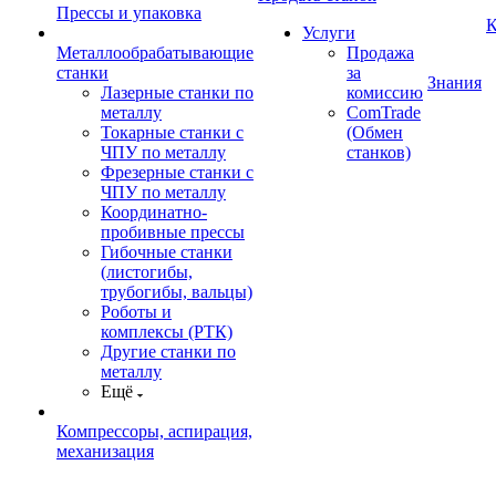
Прессы и упаковка
К
Услуги
Металлообрабатывающие
Продажа
станки
за
Знания
Лазерные станки по
комиссию
металлу
ComTrade
Токарные станки с
(Обмен
ЧПУ по металлу
станков)
Фрезерные станки с
ЧПУ по металлу
Координатно-
пробивные прессы
Гибочные станки
(листогибы,
трубогибы, вальцы)
Роботы и
комплексы (РТК)
Другие станки по
металлу
Ещё
Компрессоры, аспирация,
механизация