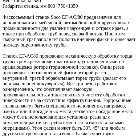
Вес станка, кг 380
Габариты станка, мм 800×750×1350
Фаскосъемный станок Soco EF-AC/80 предназначен для
использования в мебельной, автомобильной и других видах
промышленности для удаления заусенцев и острых краев, а
также при обработке труб перед сваркой встык. При этом
сварочный грат заполняет полость внешней фаски и облегчает
последующую зачистку трубы.
Станок EF-АС80 производит механическую обработку торца
трубы тремя режущими пластинами, установленными на
вращающемся роторе (торцовочной головке). Один резец
производит снятие внешней фаски, второй резец –
внутренней, третий обрабатывает торец трубы (делает его
ровным, перпендикулярным). Все три резца работают
одновременно, что обеспечивает высокую
производительность, а также высокую чистоту обработки
поверхности из-за отсутствия эффекта биения. Торцовочные
головки могут быть специального исполнения, например,
иметь 2 или 4 посадочных места (четвертое посадочное место
может быть использовано для установки резца для
внутренней расточки трубы вместе со всеми остальными
операциями). Угол фаски может быть 30°, 45° или любым
другим по требованию заказчика. Также существуют