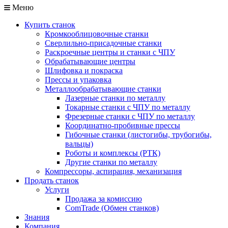
Меню
Купить станок
Кромкооблицовочные станки
Сверлильно-присадочные станки
Раскроечные центры и станки с ЧПУ
Обрабатывающие центры
Шлифовка и покраска
Прессы и упаковка
Металлообрабатывающие станки
Лазерные станки по металлу
Токарные станки с ЧПУ по металлу
Фрезерные станки с ЧПУ по металлу
Координатно-пробивные прессы
Гибочные станки (листогибы, трубогибы,
вальцы)
Роботы и комплексы (РТК)
Другие станки по металлу
Компрессоры, аспирация, механизация
Продать станок
Услуги
Продажа за комиссию
ComTrade (Обмен станков)
Знания
Компания