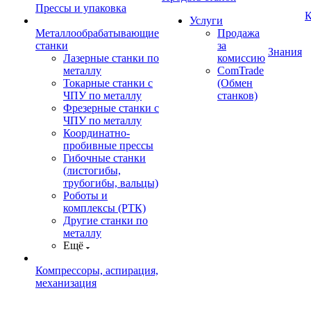
Прессы и упаковка
К
Услуги
Металлообрабатывающие
Продажа
станки
за
Знания
Лазерные станки по
комиссию
металлу
ComTrade
Токарные станки с
(Обмен
ЧПУ по металлу
станков)
Фрезерные станки с
ЧПУ по металлу
Координатно-
пробивные прессы
Гибочные станки
(листогибы,
трубогибы, вальцы)
Роботы и
комплексы (РТК)
Другие станки по
металлу
Ещё
Компрессоры, аспирация,
механизация