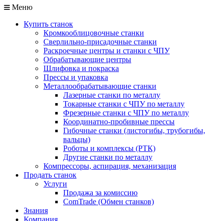
Меню
Купить станок
Кромкооблицовочные станки
Сверлильно-присадочные станки
Раскроечные центры и станки с ЧПУ
Обрабатывающие центры
Шлифовка и покраска
Прессы и упаковка
Металлообрабатывающие станки
Лазерные станки по металлу
Токарные станки с ЧПУ по металлу
Фрезерные станки с ЧПУ по металлу
Координатно-пробивные прессы
Гибочные станки (листогибы, трубогибы,
вальцы)
Роботы и комплексы (РТК)
Другие станки по металлу
Компрессоры, аспирация, механизация
Продать станок
Услуги
Продажа за комиссию
ComTrade (Обмен станков)
Знания
Компания