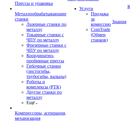
Прессы и упаковка
К
Услуги
Металлообрабатывающие
Продажа
станки
за
Знания
Лазерные станки по
комиссию
металлу
ComTrade
Токарные станки с
(Обмен
ЧПУ по металлу
станков)
Фрезерные станки с
ЧПУ по металлу
Координатно-
пробивные прессы
Гибочные станки
(листогибы,
трубогибы, вальцы)
Роботы и
комплексы (РТК)
Другие станки по
металлу
Ещё
Компрессоры, аспирация,
механизация