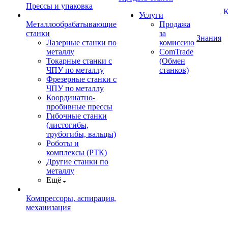
Прессы и упаковка
К
Услуги
Металлообрабатывающие
Продажа
станки
за
Знания
Лазерные станки по
комиссию
металлу
ComTrade
Токарные станки с
(Обмен
ЧПУ по металлу
станков)
Фрезерные станки с
ЧПУ по металлу
Координатно-
пробивные прессы
Гибочные станки
(листогибы,
трубогибы, вальцы)
Роботы и
комплексы (РТК)
Другие станки по
металлу
Ещё
Компрессоры, аспирация,
механизация