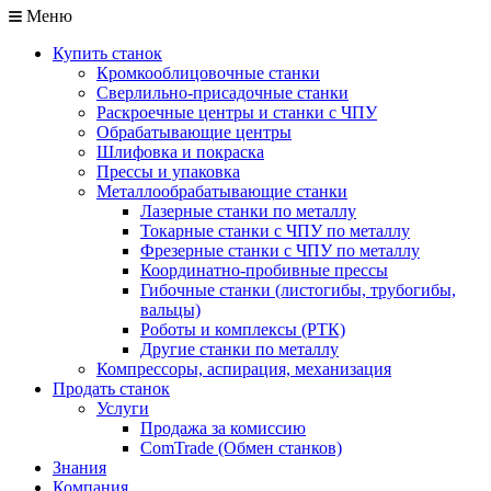
Меню
Купить станок
Кромкооблицовочные станки
Сверлильно-присадочные станки
Раскроечные центры и станки с ЧПУ
Обрабатывающие центры
Шлифовка и покраска
Прессы и упаковка
Металлообрабатывающие станки
Лазерные станки по металлу
Токарные станки с ЧПУ по металлу
Фрезерные станки с ЧПУ по металлу
Координатно-пробивные прессы
Гибочные станки (листогибы, трубогибы,
вальцы)
Роботы и комплексы (РТК)
Другие станки по металлу
Компрессоры, аспирация, механизация
Продать станок
Услуги
Продажа за комиссию
ComTrade (Обмен станков)
Знания
Компания