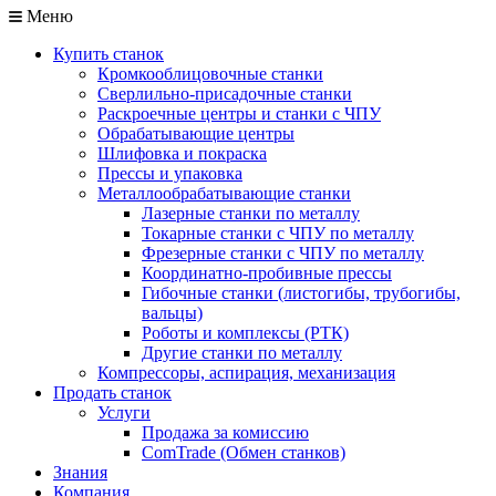
Меню
Купить станок
Кромкооблицовочные станки
Сверлильно-присадочные станки
Раскроечные центры и станки с ЧПУ
Обрабатывающие центры
Шлифовка и покраска
Прессы и упаковка
Металлообрабатывающие станки
Лазерные станки по металлу
Токарные станки с ЧПУ по металлу
Фрезерные станки с ЧПУ по металлу
Координатно-пробивные прессы
Гибочные станки (листогибы, трубогибы,
вальцы)
Роботы и комплексы (РТК)
Другие станки по металлу
Компрессоры, аспирация, механизация
Продать станок
Услуги
Продажа за комиссию
ComTrade (Обмен станков)
Знания
Компания