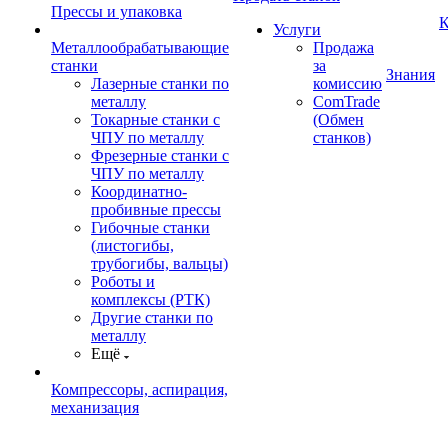
Прессы и упаковка
К
Услуги
Металлообрабатывающие
Продажа
станки
за
Знания
Лазерные станки по
комиссию
металлу
ComTrade
Токарные станки с
(Обмен
ЧПУ по металлу
станков)
Фрезерные станки с
ЧПУ по металлу
Координатно-
пробивные прессы
Гибочные станки
(листогибы,
трубогибы, вальцы)
Роботы и
комплексы (РТК)
Другие станки по
металлу
Ещё
Компрессоры, аспирация,
механизация