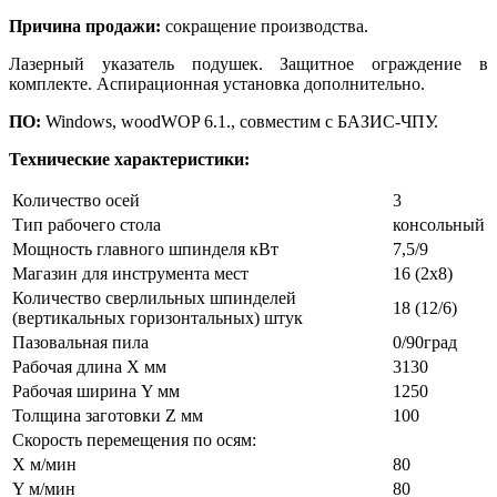
Причина продажи:
сокращение производства.
Лазерный указатель подушек. Защитное ограждение в
комплекте. Аспирационная установка дополнительно.
ПО:
Windows, woodWOP 6.1., совместим с БАЗИС-ЧПУ.
Технические характеристики:
Количество осей
3
Тип рабочего стола
консольный
Мощность главного шпинделя кВт
7,5/9
Магазин для инструмента мест
16 (2х8)
Количество сверлильных шпинделей
18 (12/6)
(вертикальных горизонтальных) штук
Пазовальная пила
0/90град
Рабочая длина X мм
3130
Рабочая ширина Y мм
1250
Толщина заготовки Z мм
100
Скорость перемещения по осям:
X м/мин
80
Y м/мин
80