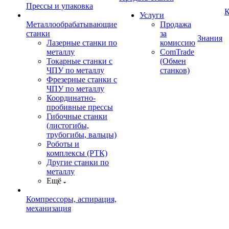
Прессы и упаковка
К
Услуги
Металлообрабатывающие
Продажа
станки
за
Знания
Лазерные станки по
комиссию
металлу
ComTrade
Токарные станки с
(Обмен
ЧПУ по металлу
станков)
Фрезерные станки с
ЧПУ по металлу
Координатно-
пробивные прессы
Гибочные станки
(листогибы,
трубогибы, вальцы)
Роботы и
комплексы (РТК)
Другие станки по
металлу
Ещё
Компрессоры, аспирация,
механизация