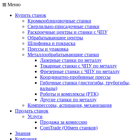
Меню
Купить станок
Кромкооблицовочные станки
Сверлильно-присадочные станки
Раскроечные центры и станки с ЧПУ
Обрабатывающие центры
Шлифовка и покраска
Прессы и упаковка
Металлообрабатывающие станки
Лазерные станки по металлу
Токарные станки с ЧПУ по металлу
Фрезерные станки с ЧПУ по металлу
Координатно-пробивные прессы
Гибочные станки (листогибы, трубогибы,
вальцы)
Роботы и комплексы (РТК)
Другие станки по металлу
Компрессоры, аспирация, механизация
Продать станок
Услуги
Продажа за комиссию
ComTrade (Обмен станков)
Знания
Компания