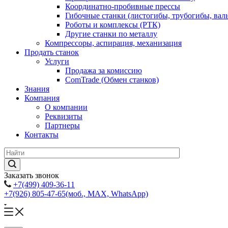
Координатно-пробивные прессы
Гибочные станки (листогибы, трубогибы, вал
Роботы и комплексы (РТК)
Другие станки по металлу
Компрессоры, аспирация, механизация
Продать станок
Услуги
Продажа за комиссию
ComTrade (Обмен станков)
Знания
Компания
О компании
Реквизиты
Партнеры
Контакты
Заказать звонок
+7(499) 409-36-11
+7(926) 805-47-65
(моб., MAX, WhatsApp)