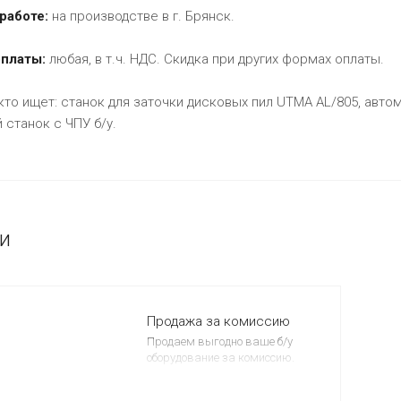
работе:
на производстве в г. Брянск.
платы:
любая, в т.ч. НДС. Скидка при других формах оплаты.
 кто ищет: станок для заточки дисковых пил UTMA AL/805, авто
 станок с ЧПУ б/у.
и
Продажа за комиссию
Продаем выгодно ваше б/у
оборудование за комиссию.