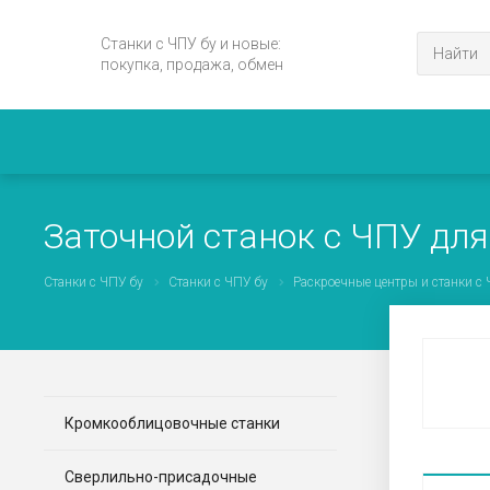
Станки с ЧПУ бу и новые:
покупка, продажа, обмен
Заточной станок с ЧПУ для
Станки с ЧПУ бу
Станки с ЧПУ бу
Раскроечные центры и станки с
А
Кромкооблицовочные станки
Сверлильно-присадочные