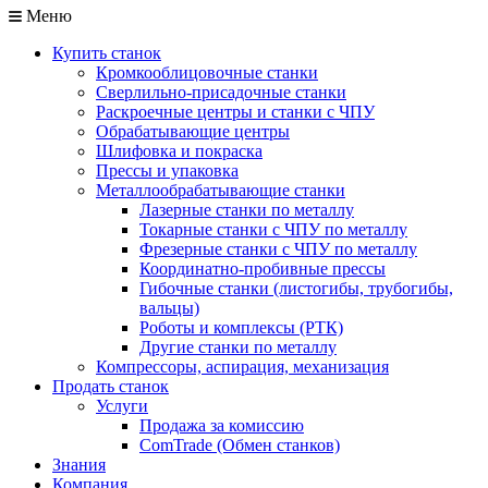
Меню
Купить станок
Кромкооблицовочные станки
Сверлильно-присадочные станки
Раскроечные центры и станки с ЧПУ
Обрабатывающие центры
Шлифовка и покраска
Прессы и упаковка
Металлообрабатывающие станки
Лазерные станки по металлу
Токарные станки с ЧПУ по металлу
Фрезерные станки с ЧПУ по металлу
Координатно-пробивные прессы
Гибочные станки (листогибы, трубогибы,
вальцы)
Роботы и комплексы (РТК)
Другие станки по металлу
Компрессоры, аспирация, механизация
Продать станок
Услуги
Продажа за комиссию
ComTrade (Обмен станков)
Знания
Компания