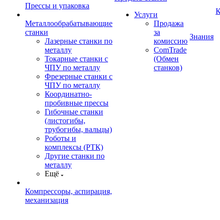
Прессы и упаковка
К
Услуги
Металлообрабатывающие
Продажа
станки
за
Знания
Лазерные станки по
комиссию
металлу
ComTrade
Токарные станки с
(Обмен
ЧПУ по металлу
станков)
Фрезерные станки с
ЧПУ по металлу
Координатно-
пробивные прессы
Гибочные станки
(листогибы,
трубогибы, вальцы)
Роботы и
комплексы (РТК)
Другие станки по
металлу
Ещё
Компрессоры, аспирация,
механизация