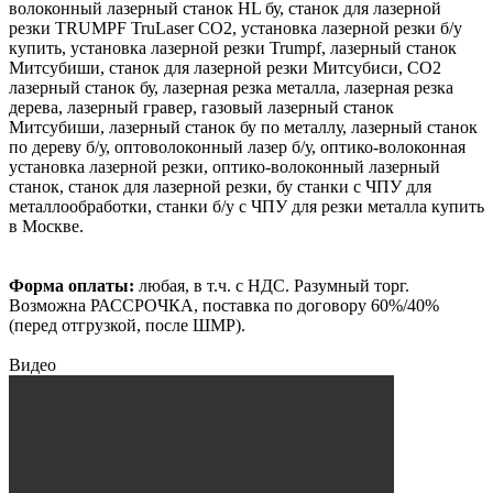
волоконный лазерный станок HL бу, станок для лазерной
резки TRUMPF TruLaser CO2, установка лазерной резки б/у
купить, установка лазерной резки Trumpf, лазерный станок
Митсубиши, станок для лазерной резки Митсубиси, CO2
лазерный станок бу, лазерная резка металла, лазерная резка
дерева, лазерный гравер, газовый лазерный станок
Митсубиши, лазерный станок бу по металлу, лазерный станок
по дереву б/у, оптоволоконный лазер б/у, оптико-вoлoконная
уcтaновка лазеpной pезки, оптико-волоконный лазерный
станок, станок для лазерной резки, бу станки с ЧПУ для
металлообработки, станки б/у с ЧПУ для резки металла купить
в Москве.
Форма оплаты:
любая, в т.ч. с НДС. Разумный торг.
Возможна РАССРОЧКА, поставка по договору 60%/40%
(перед отгрузкой, после ШМР).
Видео