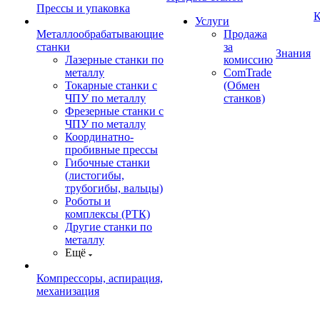
Прессы и упаковка
К
Услуги
Металлообрабатывающие
Продажа
станки
за
Знания
Лазерные станки по
комиссию
металлу
ComTrade
Токарные станки с
(Обмен
ЧПУ по металлу
станков)
Фрезерные станки с
ЧПУ по металлу
Координатно-
пробивные прессы
Гибочные станки
(листогибы,
трубогибы, вальцы)
Роботы и
комплексы (РТК)
Другие станки по
металлу
Ещё
Компрессоры, аспирация,
механизация