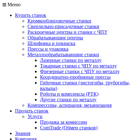
Меню
Купить станок
Кромкооблицовочные станки
Сверлильно-присадочные станки
Раскроечные центры и станки с ЧПУ
Обрабатывающие центры
Шлифовка и покраска
Прессы и упаковка
Металлообрабатывающие станки
Лазерные станки по металлу
Токарные станки с ЧПУ по металлу
Фрезерные станки с ЧПУ по металлу
Координатно-пробивные прессы
Гибочные станки (листогибы, трубогибы,
вальцы)
Роботы и комплексы (РТК)
Другие станки по металлу
Компрессоры, аспирация, механизация
Продать станок
Услуги
Продажа за комиссию
ComTrade (Обмен станков)
Знания
Компания