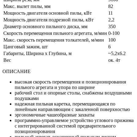
Макс. вылет пилы, мм
82
Мощность двигателя основной пилы, кВт
11
Мощность двигателя подрезной пилы, кВт
2,2
Диаметр основного пильного диска, мм
350
Скорость перемещения пильного агрегата, м/мин
0-100
Макс. скорость перемещения толкателей, м/мин
100
Цанговый зажим, шт
6
Габариты, Ширина х Глубина, м
~5,2х6.2
Вес
ок. 4т
ОПИСАНИЕ
высокая скорость перемещения и позиционирования
пильного агрегата и упора по ширине
рабочий стол и опорные столы, снабжены воздушными
подушками
надежная пильная каретка, перемещающаяся по
линейным направляющим с закаленной поверхностью
эргономичные чашеобразные захваты
программно-управляемое устройство углового прижима
с интегрированной системой предварительного
позиционирования
пильный агрегат, оснащенный пильным диском