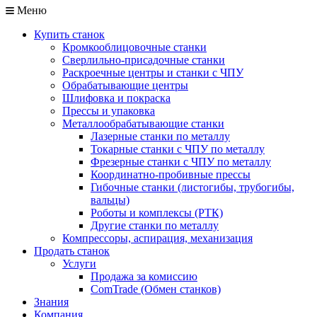
Меню
Купить станок
Кромкооблицовочные станки
Сверлильно-присадочные станки
Раскроечные центры и станки с ЧПУ
Обрабатывающие центры
Шлифовка и покраска
Прессы и упаковка
Металлообрабатывающие станки
Лазерные станки по металлу
Токарные станки с ЧПУ по металлу
Фрезерные станки с ЧПУ по металлу
Координатно-пробивные прессы
Гибочные станки (листогибы, трубогибы,
вальцы)
Роботы и комплексы (РТК)
Другие станки по металлу
Компрессоры, аспирация, механизация
Продать станок
Услуги
Продажа за комиссию
ComTrade (Обмен станков)
Знания
Компания