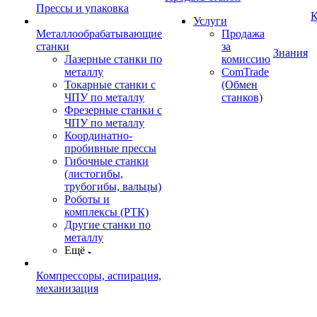
Прессы и упаковка
К
Услуги
Металлообрабатывающие
Продажа
станки
за
Знания
Лазерные станки по
комиссию
металлу
ComTrade
Токарные станки с
(Обмен
ЧПУ по металлу
станков)
Фрезерные станки с
ЧПУ по металлу
Координатно-
пробивные прессы
Гибочные станки
(листогибы,
трубогибы, вальцы)
Роботы и
комплексы (РТК)
Другие станки по
металлу
Ещё
Компрессоры, аспирация,
механизация